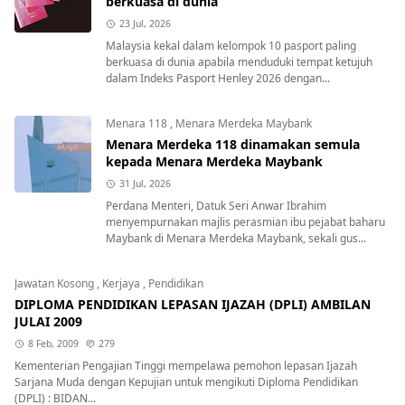
berkuasa di dunia
23 Jul, 2026
Malaysia kekal dalam kelompok 10 pasport paling
berkuasa di dunia apabila menduduki tempat ketujuh
dalam Indeks Pasport Henley 2026 dengan...
Menara 118
,
Menara Merdeka Maybank
Menara Merdeka 118 dinamakan semula
kepada Menara Merdeka Maybank
31 Jul, 2026
Perdana Menteri, Datuk Seri Anwar Ibrahim
menyempurnakan majlis perasmian ibu pejabat baharu
Maybank di Menara Merdeka Maybank, sekali gus...
Jawatan Kosong
,
Kerjaya
,
Pendidikan
DIPLOMA PENDIDIKAN LEPASAN IJAZAH (DPLI) AMBILAN
JULAI 2009
8 Feb, 2009
279
Kementerian Pengajian Tinggi mempelawa pemohon lepasan Ijazah
Sarjana Muda dengan Kepujian untuk mengikuti Diploma Pendidikan
(DPLI) : BIDAN...