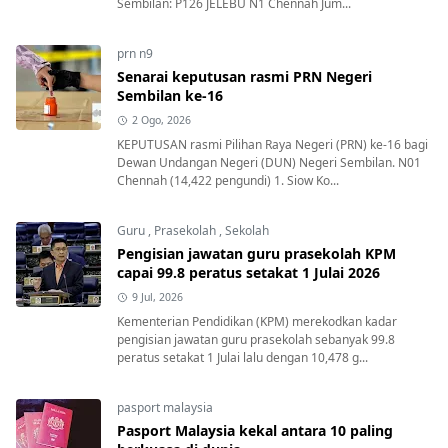
Sembilan: P126 JELEBU N1 Chennah Jum...
prn n9
Senarai keputusan rasmi PRN Negeri
Sembilan ke-16
2 Ogo, 2026
KEPUTUSAN rasmi Pilihan Raya Negeri (PRN) ke-16 bagi
Dewan Undangan Negeri (DUN) Negeri Sembilan. N01
Chennah (14,422 pengundi) 1. Siow Ko...
Guru
,
Prasekolah
,
Sekolah
Pengisian jawatan guru prasekolah KPM
capai 99.8 peratus setakat 1 Julai 2026
9 Jul, 2026
Kementerian Pendidikan (KPM) merekodkan kadar
pengisian jawatan guru prasekolah sebanyak 99.8
peratus setakat 1 Julai lalu dengan 10,478 g...
pasport malaysia
Pasport Malaysia kekal antara 10 paling