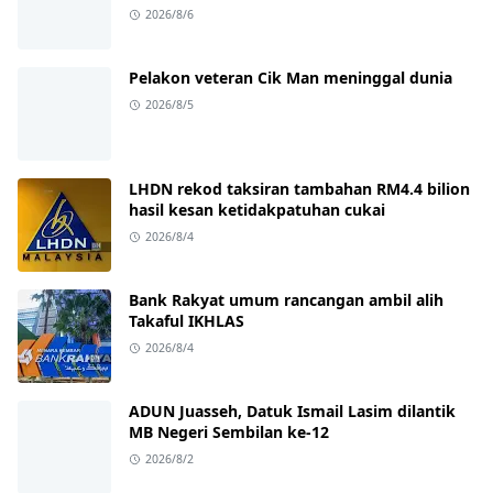
2026/8/6
Pelakon veteran Cik Man meninggal dunia
2026/8/5
LHDN rekod taksiran tambahan RM4.4 bilion
hasil kesan ketidakpatuhan cukai
2026/8/4
Bank Rakyat umum rancangan ambil alih
Takaful IKHLAS
2026/8/4
ADUN Juasseh, Datuk Ismail Lasim dilantik
MB Negeri Sembilan ke-12
2026/8/2