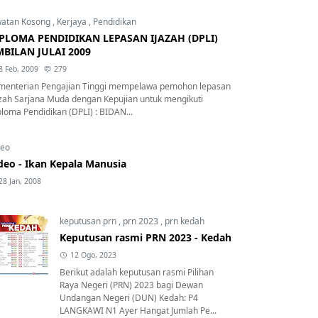
watan Kosong
,
Kerjaya
,
Pendidikan
PLOMA PENDIDIKAN LEPASAN IJAZAH (DPLI)
BILAN JULAI 2009
8 Feb, 2009
279
menterian Pengajian Tinggi mempelawa pemohon lepasan
azah Sarjana Muda dengan Kepujian untuk mengikuti
loma Pendidikan (DPLI) : BIDAN...
deo
deo - Ikan Kepala Manusia
28 Jan, 2008
keputusan prn
,
prn 2023
,
prn kedah
Keputusan rasmi PRN 2023 - Kedah
12 Ogo, 2023
Berikut adalah keputusan rasmi Pilihan
Raya Negeri (PRN) 2023 bagi Dewan
Undangan Negeri (DUN) Kedah: P4
LANGKAWI N1 Ayer Hangat Jumlah Pe...