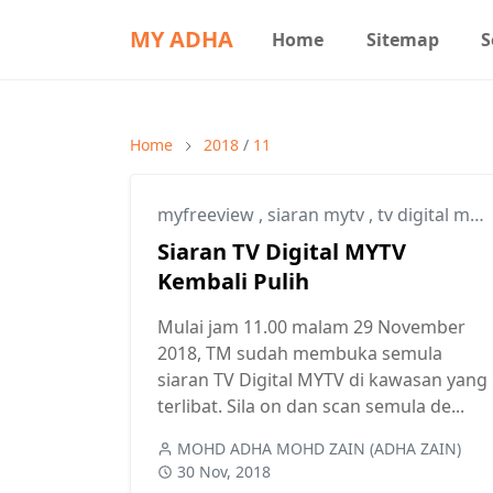
MY ADHA
Home
Sitemap
S
Home
2018
/
11
myfreeview
,
siaran mytv
,
tv digital malaysia
Siaran TV Digital MYTV
Kembali Pulih
Mulai jam 11.00 malam 29 November
2018, TM sudah membuka semula
siaran TV Digital MYTV di kawasan yang
terlibat. Sila on dan scan semula de...
MOHD ADHA MOHD ZAIN (ADHA ZAIN)
30 Nov, 2018