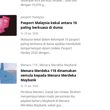
sebanyak 99.8 peratus setakat 1 Julai lalu
dengan 10,478 g...
pasport malaysia
Pasport Malaysia kekal antara 10
paling berkuasa di dunia
23 Jul, 2026
Malaysia kekal dalam kelompok 10 pasport
paling berkuasa di dunia apabila menduduki
tempat ketujuh dalam Indeks Pasport
Henley 2026 dengan...
Menara 118
,
Menara Merdeka Maybank
Menara Merdeka 118 dinamakan
semula kepada Menara Merdeka
Maybank
31 Jul, 2026
Perdana Menteri, Datuk Seri Anwar Ibrahim
menyempurnakan majlis perasmian ibu
pejabat baharu Maybank di Menara
Merdeka Maybank, sekali gus...