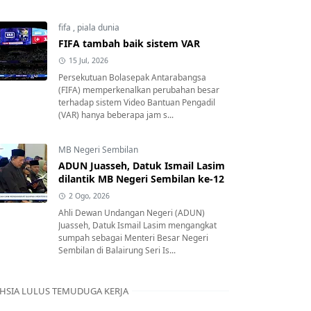
fifa
,
piala dunia
FIFA tambah baik sistem VAR
15 Jul, 2026
Persekutuan Bolasepak Antarabangsa
(FIFA) memperkenalkan perubahan besar
terhadap sistem Video Bantuan Pengadil
(VAR) hanya beberapa jam s...
MB Negeri Sembilan
ADUN Juasseh, Datuk Ismail Lasim
dilantik MB Negeri Sembilan ke-12
2 Ogo, 2026
Ahli Dewan Undangan Negeri (ADUN)
Juasseh, Datuk Ismail Lasim mengangkat
sumpah sebagai Menteri Besar Negeri
Sembilan di Balairung Seri Is...
HSIA LULUS TEMUDUGA KERJA