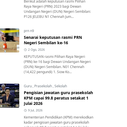
Berikut adalah keputusan rasmi Pilihan
Raya Negeri (PRN) 2023 bagi Dewan
Undangan Negeri (DUN) Negeri Sembilan:
P126 JELEBU N1 Chennah Jum...
prn n9
Senarai keputusan rasmi PRN
Negeri Sembilan ke-16
2 Ogo, 2026
KEPUTUSAN rasmi Pilihan Raya Negeri
(PRN) ke-16 bagi Dewan Undangan Negeri
(DUN) Negeri Sembilan. N01 Chennah
(14,422 pengundi) 1. Siow Ko...
Guru
,
Prasekolah
,
Sekolah
Pengisian jawatan guru prasekolah
KPM capai 99.8 peratus setakat 1
Julai 2026
9 Jul, 2026
Kementerian Pendidikan (KPM) merekodkan
kadar pengisian jawatan guru prasekolah