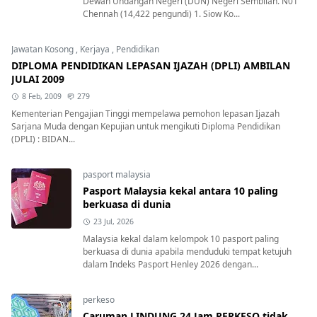
Dewan Undangan Negeri (DUN) Negeri Sembilan. N01
Chennah (14,422 pengundi) 1. Siow Ko...
Jawatan Kosong
,
Kerjaya
,
Pendidikan
DIPLOMA PENDIDIKAN LEPASAN IJAZAH (DPLI) AMBILAN
JULAI 2009
8 Feb, 2009
279
Kementerian Pengajian Tinggi mempelawa pemohon lepasan Ijazah
Sarjana Muda dengan Kepujian untuk mengikuti Diploma Pendidikan
(DPLI) : BIDAN...
pasport malaysia
Pasport Malaysia kekal antara 10 paling
berkuasa di dunia
23 Jul, 2026
Malaysia kekal dalam kelompok 10 pasport paling
berkuasa di dunia apabila menduduki tempat ketujuh
dalam Indeks Pasport Henley 2026 dengan...
perkeso
Caruman LINDUNG 24 Jam PERKESO tidak