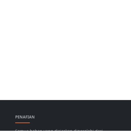
PENAFIAN
Semua bahan yang disiarkan diperolehi dari