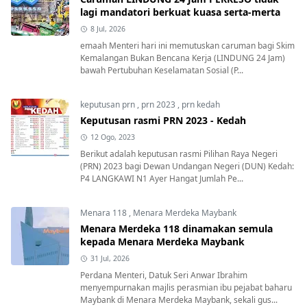
lagi mandatori berkuat kuasa serta-merta
8 Jul, 2026
emaah Menteri hari ini memutuskan caruman bagi Skim
Kemalangan Bukan Bencana Kerja (LINDUNG 24 Jam)
bawah Pertubuhan Keselamatan Sosial (P...
keputusan prn
,
prn 2023
,
prn kedah
Keputusan rasmi PRN 2023 - Kedah
12 Ogo, 2023
Berikut adalah keputusan rasmi Pilihan Raya Negeri
(PRN) 2023 bagi Dewan Undangan Negeri (DUN) Kedah:
P4 LANGKAWI N1 Ayer Hangat Jumlah Pe...
Menara 118
,
Menara Merdeka Maybank
Menara Merdeka 118 dinamakan semula
kepada Menara Merdeka Maybank
31 Jul, 2026
Perdana Menteri, Datuk Seri Anwar Ibrahim
menyempurnakan majlis perasmian ibu pejabat baharu
Maybank di Menara Merdeka Maybank, sekali gus...