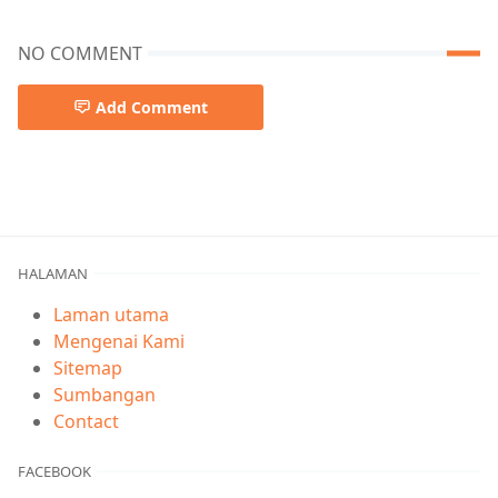
NO COMMENT
Add Comment
beita,didik tv kpm,didiktv,kpm,pdpr,Pendidikan
HALAMAN
Laman utama
Mengenai Kami
Sitemap
Sumbangan
Contact
FACEBOOK