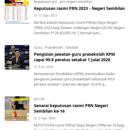
keputusan prn
,
prn negeri sembilan
Keputusan rasmi PRN 2023 - Negeri Sembilan
12 Ogo, 2023
Berikut adalah keputusan rasmi Pilihan Raya Negeri
(PRN) 2023 bagi Dewan Undangan Negeri (DUN) Negeri
Sembilan: P126 JELEBU N1 Chennah Jum...
Guru
,
Prasekolah
,
Sekolah
Pengisian jawatan guru prasekolah KPM
capai 99.8 peratus setakat 1 Julai 2026
9 Jul, 2026
Kementerian Pendidikan (KPM) merekodkan kadar
pengisian jawatan guru prasekolah sebanyak 99.8
peratus setakat 1 Julai lalu dengan 10,478 g...
prn n9
Senarai keputusan rasmi PRN Negeri
Sembilan ke-16
2 Ogo, 2026
KEPUTUSAN rasmi Pilihan Raya Negeri (PRN) ke-16 bagi