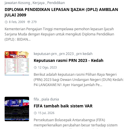
Jawatan Kosong
,
Kerjaya
,
Pendidikan
DIPLOMA PENDIDIKAN LEPASAN IJAZAH (DPLI) AMBILAN
JULAI 2009
8 Feb, 2009
279
Kementerian Pengajian Tinggi mempelawa pemohon lepasan Ijazah
Sarjana Muda dengan Kepujian untuk mengikuti Diploma Pendidikan
(DPLI) : BIDAN...
keputusan prn
,
prn 2023
,
prn kedah
Keputusan rasmi PRN 2023 - Kedah
12 Ogo, 2023
Berikut adalah keputusan rasmi Pilihan Raya Negeri
(PRN) 2023 bagi Dewan Undangan Negeri (DUN) Kedah:
P4 LANGKAWI N1 Ayer Hangat Jumlah Pe...
fifa
,
piala dunia
FIFA tambah baik sistem VAR
15 Jul, 2026
Persekutuan Bolasepak Antarabangsa (FIFA)
memperkenalkan perubahan besar terhadap sistem